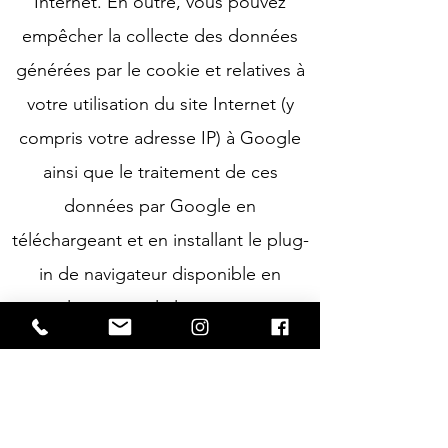
Internet. En outre, vous pouvez
empêcher la collecte des données
générées par le cookie et relatives à
votre utilisation du site Internet (y
compris votre adresse IP) à Google
ainsi que le traitement de ces
données par Google en
téléchargeant et en installant le plug-
in de navigateur disponible en
cliquant sur le lien suivant
:
https://tools.google.com/dlpage/g
aoptout?hl=fr
Avis sur les liens externes
Notre offre contient des liens vers